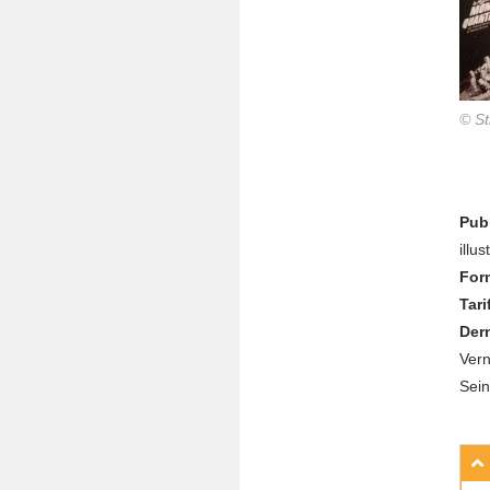
© St
Publ
illu
Form
Tari
Dern
Vern
Sein