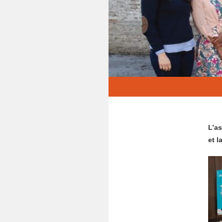
L’as
et l