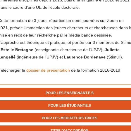
ifférentes disciplines depuis 2016, puis une vingtaine en 2020 et 2021
ans le cadre d’une UE de l’école doctorale.
ette formation de 3 jours, réparties en demi-journées sur Zoom en
2021, prévoit l’immersion des jeunes chercheurs et chercheuses dans l
ise en récit de leur recherche par le média bande dessinée.
’approche est théorique et pratique, et portée par 3 membres de Stimu
:
Estelle Bretagne
(enseignante-chercheuse de l’UPJV),
Juliette
Lengellé
(ingénieure de l’UPJV) et
Laurence Bordenave
(Stimuli).
Télécharger le
dossier de présentation
de la formation 2016-2019
POUR LES ENSEIGNANT.E.S
POUR LES ÉTUDIANT.E.S
POUR LES MÉDIATEURS.TRICES
TITRE D’ACCORDÉON